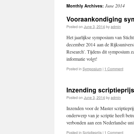
June 2014
Monthly Archives:
Vooraankondiging sy
Posted on
June 3, 2014
by
admin
Het jaarlijkse symposium van Sticht
december 2014 aan de Rijksuniversi
Research’. Tijdens dit symposium za
informatie volgt!
Posted in
Symposium
|
1 Comment
Inzending scriptieprij
Posted on
June 3, 2014
by
admin
Inzenden voor de Master scriptiepri
onderwerp van je scriptie heeft betr
verbonden aan een Nederlandse univ
Posted in
Scriptieprijs
|
1 Comment