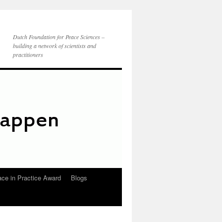
Dutch Foundation for Peace Sciences –
building a network of scientists and
practitioners
ce in Practice Award
Blogs