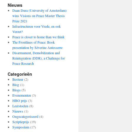
Nieuws
Daan Dura (University of Amsterdam)
wins Visions on Peace Master Thesis
Prize 2021
Infrastructuren voor Vrede, en ook
Verzet?
Peace is closer to home than we think
The Frontlines of Peace: Book
presentation by Séverine Autesserre
Disarmament, Demobilization and
Reintegration (DDR), a Challenge for
Peace Research
Categorieën
Bestuur
(2)
Blog
(1)
Blogs
(5)
Evenementen
(3)
HBO prijs
(3)
Leerstoelen
(8)
Nieuws
(1)
Ongecategoriseerd
(4)
Scriptieprijs
(19)
Symposium
(17)