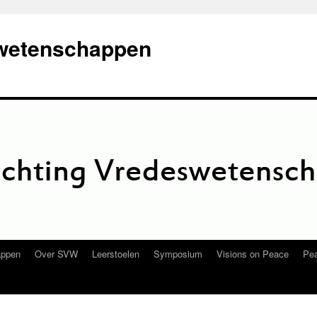
swetenschappen
appen
Over SVW
Leerstoelen
Symposium
Visions on Peace
Pea