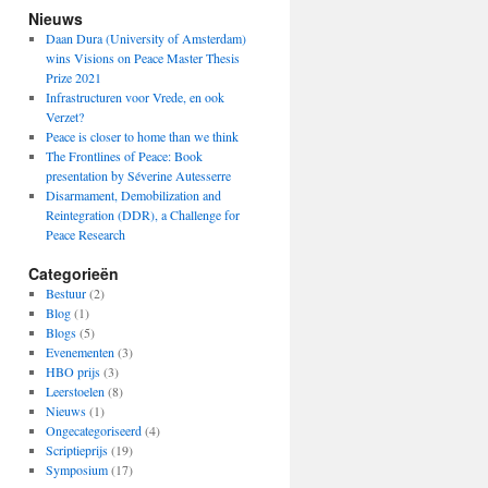
Nieuws
Daan Dura (University of Amsterdam)
wins Visions on Peace Master Thesis
Prize 2021
Infrastructuren voor Vrede, en ook
Verzet?
Peace is closer to home than we think
The Frontlines of Peace: Book
presentation by Séverine Autesserre
Disarmament, Demobilization and
Reintegration (DDR), a Challenge for
Peace Research
Categorieën
Bestuur
(2)
Blog
(1)
Blogs
(5)
Evenementen
(3)
HBO prijs
(3)
Leerstoelen
(8)
Nieuws
(1)
Ongecategoriseerd
(4)
Scriptieprijs
(19)
Symposium
(17)