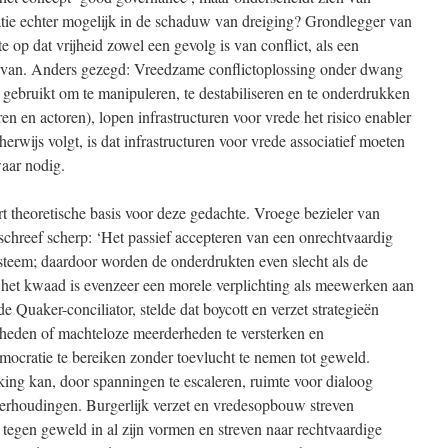
matie echter mogelijk in de schaduw van dreiging? Grondlegger van
 op dat vrijheid zowel een gevolg is van conflict, als een
ervan. Anders gezegd: Vreedzame conflictoplossing onder dwang
gebruikt om te manipuleren, te destabiliseren en te onderdrukken
ren en actoren), lopen infrastructuren voor vrede het risico enabler
herwijs volgt, is dat infrastructuren voor vrede associatief moeten
waar nodig.
ert theoretische basis voor deze gedachte. Vroege bezieler van
schreef scherp: ‘Het passief accepteren van een onrechtvaardig
teem; daardoor worden de onderdrukten even slecht als de
het kwaad is evenzeer een morele verplichting als meewerken aan
 Quaker-conciliator, stelde dat boycott en verzet strategieën
heden of machteloze meerderheden te versterken en
mocratie te bereiken zonder toevlucht te nemen tot geweld.
ing kan, door spanningen te escaleren, ruimte voor dialoog
erhoudingen. Burgerlijk verzet en vredesopbouw streven
 tegen geweld in al zijn vormen en streven naar rechtvaardige