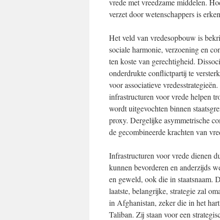
vrede met vreedzame middelen. Hoew
verzet door wetenschappers is erken
Het veld van vredesopbouw is bekrit
sociale harmonie, verzoening en con
ten koste van gerechtigheid. Dissoc
onderdrukte conflictpartij te verste
voor associatieve vredesstrategieë
infrastructuren voor vrede helpen t
wordt uitgevochten binnen staatsgre
proxy. Dergelijke asymmetrische co
de gecombineerde krachten van vre
Infrastructuren voor vrede dienen dus
kunnen bevorderen en anderzijds w
en geweld, ook die in staatsnaam. De
laatste, belangrijke, strategie zal o
in Afghanistan, zeker die in het ha
Taliban. Zij staan voor een strateg