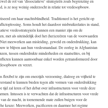
el de rol van ‘dissociatieve’ strategieën zoals begrenzing en
d, is ze nog weinig onderzocht in relatie tot vredesopbouw.
iseerd om haar machtsblindheid. Traditioneel is het gericht op
flictoplossing. Soms houdt het daardoor misbruikrelaties in stand,
iatieve vredesstrategieën kunnen een manier zijn om de
rken, met als uiteindelijk doel het (her)creëren van de voorwaarden
n. Niet meewerken aan misleiding, geweld en onderdrukking, kan
rouw te blijven aan hun vredesmandaat. De oorlog in Afghanistan
nzen, tussen onderdrukte minderheden en staatselites, en bij
nflicten kunnen aantoonbaar enkel worden getransformeerd door
desopbouw en verzet.
 flexibel te zijn om enerzijds verzoening, dialoog en vrijheid te
eerstand te kunnen bieden tegen alle vormen van onderdrukking
 tijd zal leren of het debat over infrastructuren voor vrede deze
marmen. Intussen is te verwachten dat de infrastructuren voor vrede
rt van de macht, in toenemende mate zullen buigen voor de
ische keuze: Meewerken, pacificeren en daarmee het regime