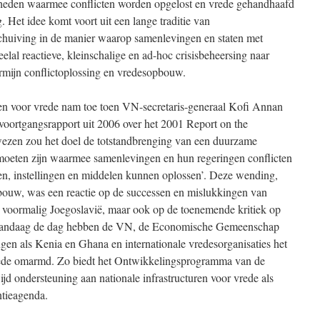
heden waarmee conflicten worden opgelost en vrede gehandhaafd
 Het idee komt voort uit een lange traditie van
chuiving in de manier waarop samenlevingen en staten met
lal reactieve, kleinschalige en ad-hoc crisisbeheersing naar
termijn conflictoplossing en vredesopbouw.
uren voor vrede nam toe toen VN-secretaris-generaal Kofi Annan
voortgangsrapport uit 2006 over het 2001 Report on the
wezen zou het doel de totstandbrenging van een duurzame
e moeten zijn waarmee samenlevingen en hun regeringen conflicten
en, instellingen en middelen kunnen oplossen’. Deze wending,
bouw, was een reactie op de successen en mislukkingen van
 voormalig Joegoslavië, maar ook op de toenemende kritiek op
 Vandaag de dag hebben de VN, de Economische Gemeenschap
gen als Kenia en Ghana en internationale vredesorganisaties het
vrede omarmd. Zo biedt het Ontwikkelingsprogramma van de
 ondersteuning aan nationale infrastructuren voor vrede als
ntieagenda.