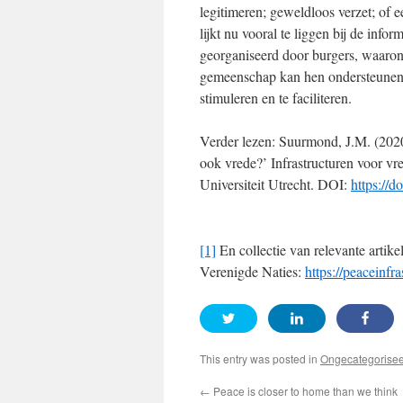
legitimeren; geweldloos verzet; of e
lijkt nu vooral te liggen bij de info
georganiseerd door burgers, waaron
gemeenschap kan hen ondersteunen 
stimuleren en te faciliteren.
Verder lezen: Suurmond, J.M. (202
ook vrede?’ Infrastructuren voor vr
Universiteit Utrecht. DOI:
https://d
[1]
En collectie van relevante artike
Verenigde Naties:
https://peaceinfr
This entry was posted in
Ongecategorise
←
Peace is closer to home than we think