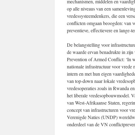
mechanismen, middelen en vaardig
op alle niveaus van een samenleving.
vredessysteemdenkers, die een vers
conflicten omgaan beoogden: van vee
preventieve, effectievere en lange-
De belangstelling voor infrastruct
de waarde ervan benadrukte in zijn 
Prevention of Armed Conflict: ‘In 
nationale infrastructuur voor vred
intern en met hun eigen vaardighed
van top-down naar lokale vredesop
vredesoperaties zoals in Rwanda en
het liberale vredesopbouwmodel.
van West-Afrikaanse Staten, regerin
concept van infrastructuren voor 
Verenigde Naties (UNDP) wereldwijd
onderdeel van de VN conflictpreve