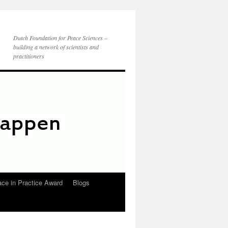
Dutch Foundation for Peace Sciences –
building a network of scientists and
practitioners
ce in Practice Award
Blogs