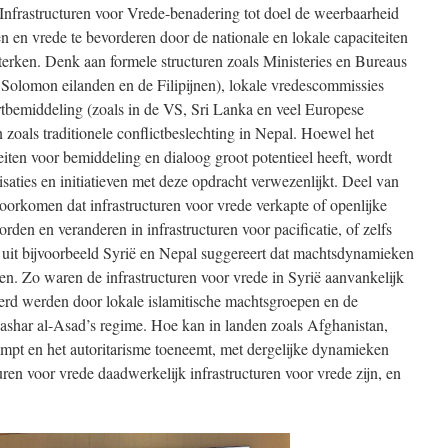
Infrastructuren voor Vrede-benadering tot doel de weerbaarheid
n en vrede te bevorderen door de nationale en lokale capaciteiten
terken. Denk aan formele structuren zoals Ministeries en Bureaus
 Solomon eilanden en de Filipijnen), lokale vredescommissies
rtbemiddeling (zoals in de VS, Sri Lanka en veel Europese
n zoals traditionele conflictbeslechting in Nepal. Hoewel het
eiten voor bemiddeling en dialoog groot potentieel heeft, wordt
nisaties en initiatieven met deze opdracht verwezenlijkt. Deel van
voorkomen dat infrastructuren voor vrede verkapte of openlijke
n en veranderen in infrastructuren voor pacificatie, of zelfs
s uit bijvoorbeeld Syrië en Nepal suggereert dat machtsdynamieken
len. Zo waren de infrastructuren voor vrede in Syrië aanvankelijk
eerd werden door lokale islamitische machtsgroepen en de
 Bashar al-Asad’s regime. Hoe kan in landen zoals Afghanistan,
impt en het autoritarisme toeneemt, met dergelijke dynamieken
en voor vrede daadwerkelijk infrastructuren voor vrede zijn, en