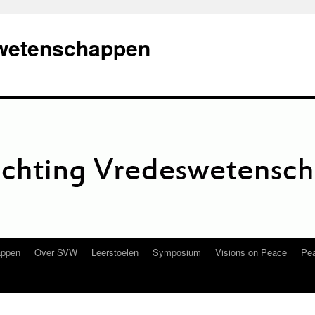
swetenschappen
appen
Over SVW
Leerstoelen
Symposium
Visions on Peace
Pea