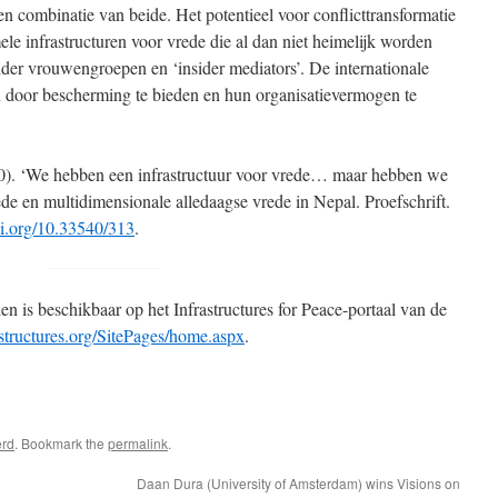
en combinatie van beide. Het potentieel voor conflicttransformatie
rmele infrastructuren voor vrede die al dan niet heimelijk worden
der vrouwengroepen en ‘insider mediators’. De internationale
door bescherming te bieden en hun organisatievermogen te
0). ‘We hebben een infrastructuur voor vrede… maar hebben we
ede en multidimensionale alledaagse vrede in Nepal. Proefschrift.
oi.org/10.33540/313
.
len is beschikbaar op het Infrastructures for Peace-portaal van de
astructures.org/SitePages/home.aspx
.
erd
. Bookmark the
permalink
.
Daan Dura (University of Amsterdam) wins Visions on