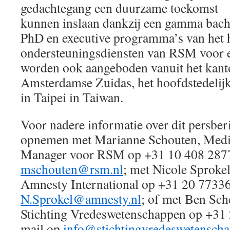
gedachtegang een duurzame toekomst
kunnen inslaan dankzij een gamma bach
PhD en executive programma’s van het 
ondersteuningsdiensten van RSM voor e
worden ook aangeboden vanuit het kant
Amsterdamse Zuidas, het hoofdstedelijke
in Taipei in Taiwan.
Voor nadere informatie over dit persber
opnemen met Marianne Schouten, Media
Manager voor RSM op +31 10 408 2877 
mschouten@rsm.nl
; met Nicole Sprokel
Amnesty International op +31 20 77336
N.Sprokel@amnesty.nl
; of met Ben Sch
Stichting Vredeswetenschappen op +31 
mail op
info@stichtingvredeswetenscha