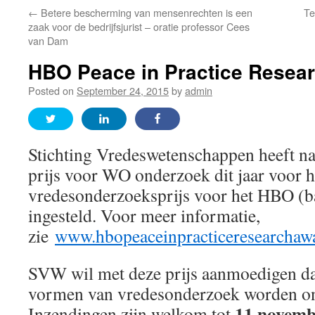
←
Betere bescherming van mensenrechten is een
Te
zaak voor de bedrijfsjurist – oratie professor Cees
van Dam
HBO Peace in Practice Resea
Posted on
September 24, 2015
by
admin
Stichting Vredeswetenschappen heeft na
prijs voor WO onderzoek dit jaar voor he
vredesonderzoeksprijs voor het HBO (b
ingesteld. Voor meer informatie,
zie
www.hbopeaceinpracticeresearchawa
SVW wil met deze prijs aanmoedigen d
vormen van vredesonderzoek worden on
11 novemb
Inzendingen zijn welkom tot